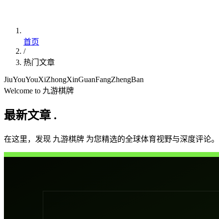
首页
/
热门文章
JiuYouYouXiZhongXinGuanFangZhengBan
Welcome to 九游棋牌
最新文章
.
在这里，发现 九游棋牌 为您精选的全球体育视野与深度评论。