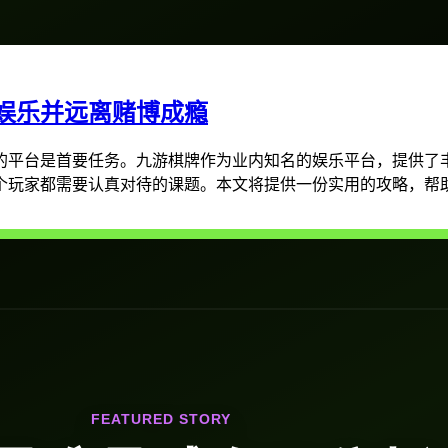
娱乐并远离赌博成瘾
的平台是首要任务。九游棋牌作为业内知名的娱乐平台，提供了
玩家都需要认真对待的课题。本文将提供一份实用的攻略，帮助