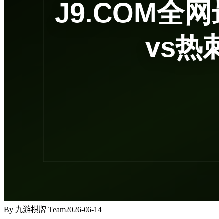
By 九游棋牌 Team
2026-06-14