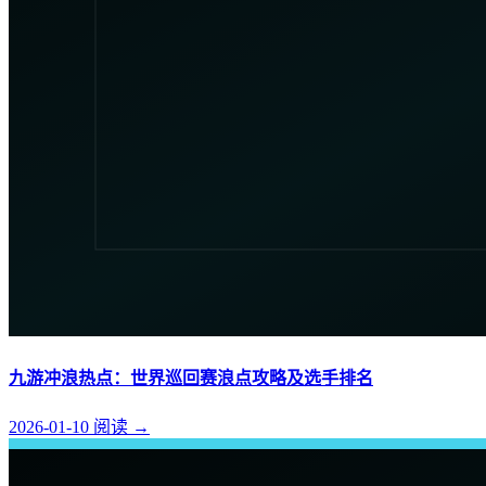
九游冲浪热点：世界巡回赛浪点攻略及选手排名
2026-01-10
阅读
→