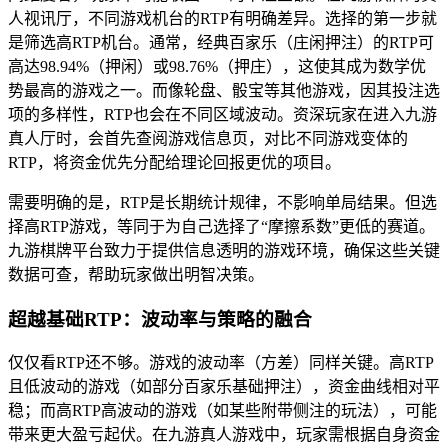
人视讯厅，不同游戏机台的RTP有明确差异。选择的第一步就
是筛选高RTP机台。通常，经典百家乐（庄闲押注）的RTP可
高达98.94%（押闲）或98.76%（押庄），这使其成为数学优
势最高的游戏之一。而像轮盘、骰宝等其他游戏，因其投注选
项的多样性，RTP也会在不同区域波动。资深玩家在进入九游
真人厅时，会首先查阅游戏信息页，对比不同游戏变体的
RTP，将资金优先分配给理论回报更优的项目。
需要明确的是，RTP是长期统计规律，不影响单局结果。但选
择高RTP游戏，等同于为自己选择了“摩擦系数”更低的赛道。
九游棋牌平台致力于提供信息透明的游戏环境，确保这些关键
数据可查，帮助玩家做出明智决策。
超越基础RTP：波动率与策略的融合
仅仅看RTP还不够。游戏的波动率（方差）同样关键。高RTP
且低波动的游戏（如部分百家乐基础押注），资金曲线相对平
稳；而高RTP高波动的游戏（如某些附带侧注的玩法），可能
带来更大盈亏起伏。在九游真人游戏中，玩家需根据自身资金