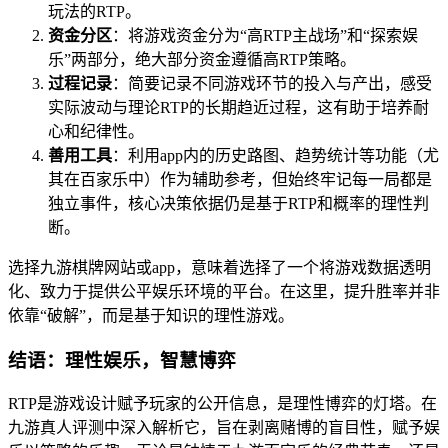
玩法的RTP。
资金分区
：将游戏资金分为“高RTP主战场”和“探索娱
乐”两部分，绝大部分资金遵循高RTP策略。
过程记录
：简要记录不同游戏环节的投入与产出，感受
实际波动与理论RTP的长期趋近过程，这有助于培养耐
心和纪律性。
善用工具
：利用app内的历史路图、趋势统计等功能（尤
其在百家乐中）作为辅助参考，但始终牢记每一局都是
独立事件，核心决策依据仍是基于RTP和概率的理性判
断。
选择九游棋牌网站或app，意味着选择了一个将游戏数据透明
化、致力于提供公平娱乐环境的平台。在这里，提升胜率并非
依靠“破解”，而是基于知识的理性游戏。
结语：理性娱乐，智慧博弈
RTP是游戏设计赋予玩家的公开信息，是理性博弈的灯塔。在
九游真人评测中深入解析它，旨在剥离赌博的盲目性，赋予娱