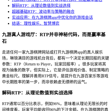
解码RTP：从理论数值到实战选择
超越基础RTP：波动率与策略的融合
实战应用：在九游棋牌app中优化你的游戏会话
结语：理性娱乐，智慧博弈
九游真人游戏厅：RTP并非神秘代码，而是赢率基
石
走进任何一家九游棋牌网站或打开九游棋牌app的真人娱乐
场，琳琅满目的游戏机台背后，都有一个决定长期回报的关键
参数：RTP（Return to Player，玩家回报率）。很多玩家将其
视为抽象的数字，但实际上，它是评估游戏价值、制定策略的
黄金标尺。理解并善用RTP信号，是提升在九游百家乐等游戏
中长期胜率的第一步，而非依赖虚无缥缈的运气。
解码RTP：从理论数值到实战选择
RTP通常以百分比表示，例如96%，意味着从理论无限长的时
间维度看，玩家平均能收回96%的下注金额。在九游棋牌的真