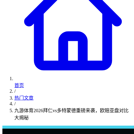
首页
/
热门文章
/
九游体育2026拜仁vs多特蒙德重磅来袭，欧赔亚盘对比
大揭秘