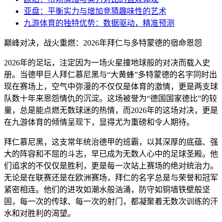
亚盘：平衡实力与增加竞猜趣味性的艺术
九游体育的独特优势：数据驱动，精准预测
巅峰对决，战火重燃：2026年拜仁与多特蒙德的宿命恩怨
2026年的足坛，注定因为一场火星撞地球般的对决而载入史
册。当德甲巨人拜仁慕尼黑与“大黄蜂”多特蒙德的名字同时出
现在赛场上，空气中弥漫的不仅仅是体育的激情，更是两支球
队数十年来恩怨情仇的沉淀。这场被誉为“德国国家德比”的较
量，总是能点燃无数球迷的热情，而2026年的这场对决，更是
在九游体育的倾情呈现下，显得尤为重磅和令人期待。
拜仁慕尼黑，这支常年统治德甲的班霸，以其深厚的底蕴、强
大的阵容和不屈的斗志，早已成为无数人心中的足球圣殿。他
们追求的不仅仅是胜利，更是每一次站上赛场的绝对统治力。
无论是在联赛还是在欧洲赛场，拜仁的名字总是与荣誉和冠军
紧密相连。他们的进攻如潮水般汹涌，防守如铜墙铁壁般坚
固，每一次的传球、每一次的射门，都凝聚着无数次训练的汗
水和对胜利的渴望。