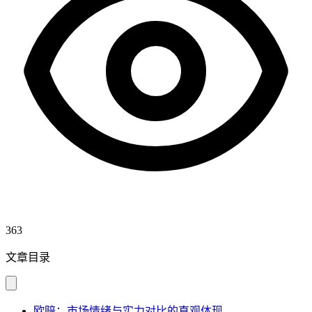
363
文章目录
欧赔：市场情绪与实力对比的直观体现