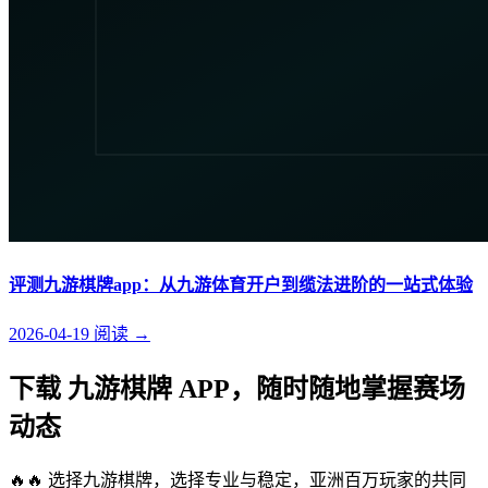
评测九游棋牌app：从九游体育开户到缆法进阶的一站式体验
2026-04-19
阅读
→
下载 九游棋牌 APP，随时随地掌握赛场
动态
🔥🔥 选择九游棋牌，选择专业与稳定，亚洲百万玩家的共同