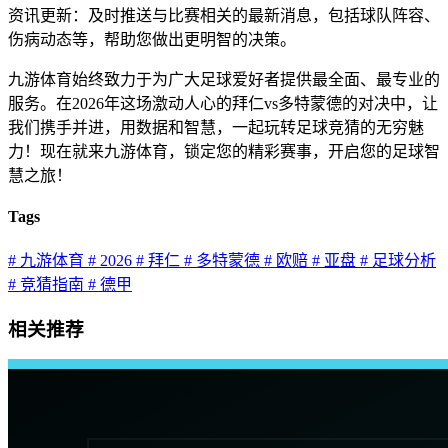
资讯更新：及时推送与比赛相关的最新消息，包括球队阵容、
伤病动态等，帮助您做出更明智的决策。
九游体育始终致力于为广大足球爱好者提供最全面、最专业的
服务。在2026年这场激动人心的拜仁vs多特蒙德的对决中，让
我们携手并进，用数据和智慧，一起玩转足球竞猜的无穷魅
力！现在就来九游体育，锁定您的精彩赛事，开启您的足球智
慧之旅！
Tags
# 九游体育
# 2026
# 拜仁
# 多特蒙德
# 欧赔
# 亚盘
# 足球分析
# 竞猜指南
# 德甲
相关推荐