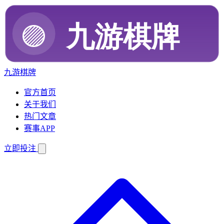
九游棋牌
官方首页
关于我们
热门文章
赛事APP
立即投注