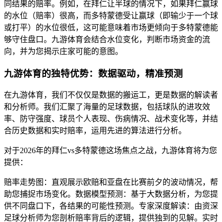
同结果的赔率。例如，在拜仁让半球的情况下，如果拜仁赢球
的水位（赔率）很高，而多特蒙德受让赢球（即输少于一个球
或打平）的水位很低，这可能意味着市场更倾向于多特蒙德能
够守住盘口。九游体育会结合水位变化，判断市场资金的流
向，并为您揭示庄家可能的意图。
九游体育的独特优势：数据驱动，精准预测
在九游体育，我们不仅仅是数据的搬运工，更是数据的解读者
和分析师。我们汇聚了海量的足球数据，包括球队的进攻效
率、防守强度、球员个人表现、伤病情况、战术变化等，并结
合历史数据和实时赔率，运用先进的算法进行分析。
对于2026年的拜仁vs多特蒙德这场焦点之战，九游体育将为您
提供：
赔率走势图：直观展示欧赔和亚盘在比赛前夕的波动情况，帮
助您捕捉市场变化。数据模型预测：基于大数据分析，为您提
供不同盘口下，各结果的可能性预测。专家深度解读：由资深
足球分析师为您剖析赔率背后的逻辑，提供独到的见解。实时