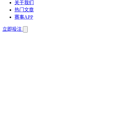
关于我们
热门文章
赛事APP
立即投注