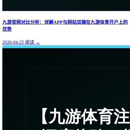
九游官网对比分析：详解APP与网站双端在九游体育开户上的
优势
2026-04-25
阅读
→