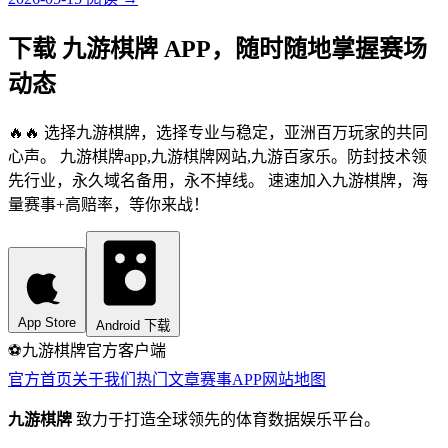
下载 九游棋牌 APP，随时随地掌握赛场
动态
🔥🔥 选择九游棋牌，选择专业与稳定，亚洲百万玩家的共同
心声。 九游棋牌app,九游棋牌网站,九游百家乐。防封技术领
先行业，永久域名备用，永不掉线。 速速加入九游棋牌，海
量赛事+高赔率，等你来战！
App Store
Android 下载
⚽️
九游棋牌
官方客户端
官方首页
关于我们
热门文章
赛事APP
网站地图
九游棋牌
致力于打造全球领先的体育数据娱乐平台。