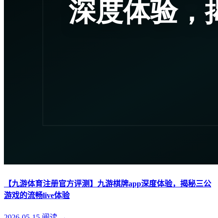
【九游体育注册官方评测】九游棋牌app深度体验，揭秘三公
游戏的流畅live体验
2026-05-15
阅读
→