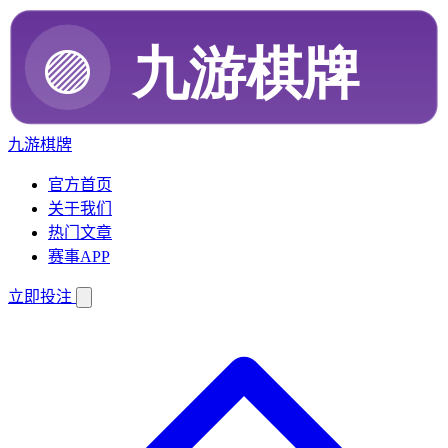
九游棋牌
官方首页
关于我们
热门文章
赛事APP
立即投注