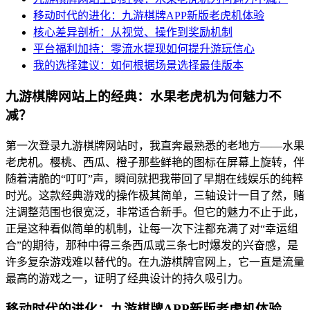
移动时代的进化：九游棋牌APP新版老虎机体验
核心差异剖析：从视觉、操作到奖励机制
平台福利加持：零流水提现如何提升游玩信心
我的选择建议：如何根据场景选择最佳版本
九游棋牌网站上的经典：水果老虎机为何魅力不
减？
第一次登录九游棋牌网站时，我直奔最熟悉的老地方——水果
老虎机。樱桃、西瓜、橙子那些鲜艳的图标在屏幕上旋转，伴
随着清脆的“叮叮”声，瞬间就把我带回了早期在线娱乐的纯粹
时光。这款经典游戏的操作极其简单，三轴设计一目了然，赌
注调整范围也很宽泛，非常适合新手。但它的魅力不止于此，
正是这种看似简单的机制，让每一次下注都充满了对“幸运组
合”的期待，那种中得三条西瓜或三条七时爆发的兴奋感，是
许多复杂游戏难以替代的。在九游棋牌官网上，它一直是流量
最高的游戏之一，证明了经典设计的持久吸引力。
移动时代的进化：九游棋牌APP新版老虎机体验