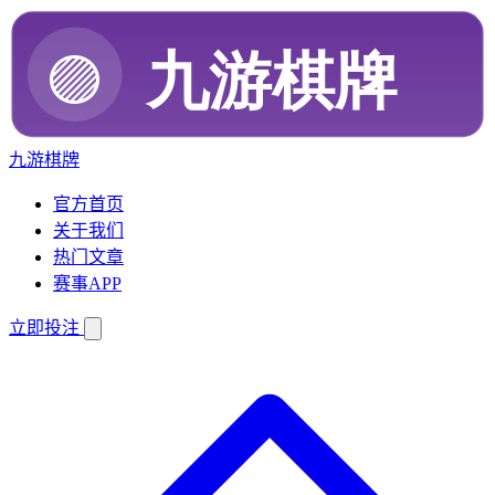
九游棋牌
官方首页
关于我们
热门文章
赛事APP
立即投注