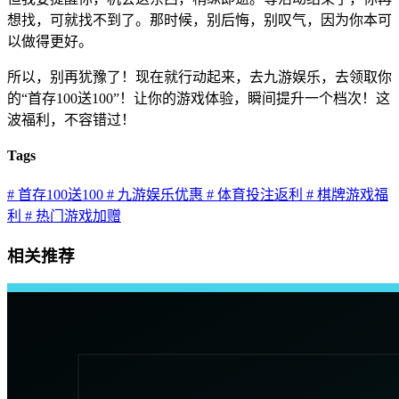
想找，可就找不到了。那时候，别后悔，别叹气，因为你本可
以做得更好。
所以，别再犹豫了！现在就行动起来，去九游娱乐，去领取你
的“首存100送100”！让你的游戏体验，瞬间提升一个档次！这
波福利，不容错过！
Tags
# 首存100送100
# 九游娱乐优惠
# 体育投注返利
# 棋牌游戏福
利
# 热门游戏加赠
相关推荐