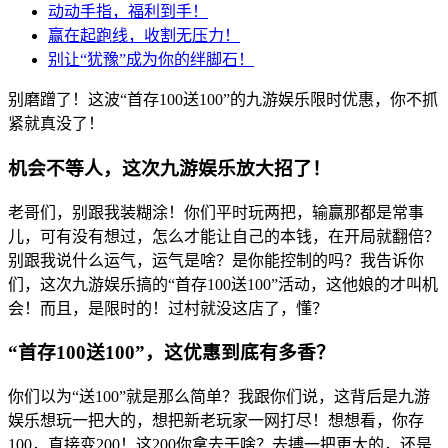
动动手指，福利到手！
赢在起跑线，收割无压力！
别让“犹豫”成为你的绊脚石！
别磨蹭了！这波“首存100送100”的九游娱乐限时优惠，你不抓
紧就真没了！
机会不等人，这次九游娱乐放大招了！
老哥们，别跟我装糊涂！你们平时玩两把，输赢那都是常事
儿，可有没有想过，怎么才能让自己的本钱，在开局就翻倍？
别跟我说什么运气，运气是啥？是你能控制的吗？我告诉你
们，这次九游娱乐搞的“首存100送100”活动，这他娘的才叫机
会！而且，是限时的！过村就没这店了，懂？
“首存100送100”，这优惠到底有多香？
你们以为“送100”就是那么简单？我跟你们说，这背后是九游
娱乐想玩一把大的，想把新老玩家一网打尽！想想看，你存
100，直接变200！这200你拿去干啥？去搏一把更大的，还是