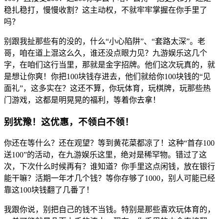
稳扎稳打，慢慢收割？这主动权，不就牢牢掌握在你手里了
吗？
别跟我扯那些有的没的，什么“小心陷阱”、“套路太深”。老
哥，咱在道上混这么久，谁还没点眼力见？九游娱乐这几个
字，在咱们这行当里，那就是金字招牌。他们这次玩真的，就
是想让你爽！你把100块钱存进去，他们就给你100块钱的“见
面礼”，这多实在？这还不算，你玩体育，玩棋牌，玩那些热
门游戏，这都是明晃晃的福利，等着你去拿！
别犹豫！这优惠，不领白不领！
你还在等什么？还在观望？等到黄花菜都凉了！这种“首存100
送100”的活动，在九游娱乐这里，绝对是稀罕物。错过了这
次，下次什么时候再有？谁知道？你手里这点闲钱，放在银行
能干嘛？活期一年才几个钱？等你存够了1000，别人可能已经
靠这100块钱翻了几番了！
我跟你说，别把自己的钱不当钱。特别是那些喜欢玩体育的，