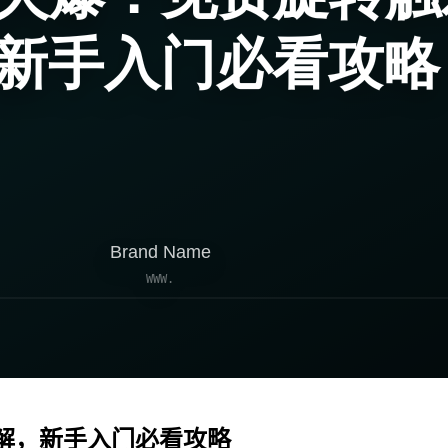
解，新手入门必看攻略