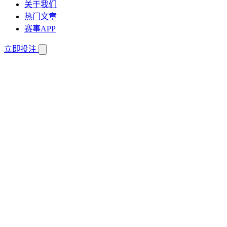
关于我们
热门文章
赛事APP
立即投注