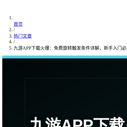
首页
/
热门文章
/
九游APP下载火爆：免费旋转触发条件详解，新手入门必