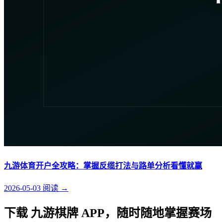
九游体育开户全攻略：掌握反缆打法与路单分析看懂就赢
2026-05-03
阅读
→
下载 九游棋牌 APP，随时随地掌握赛场