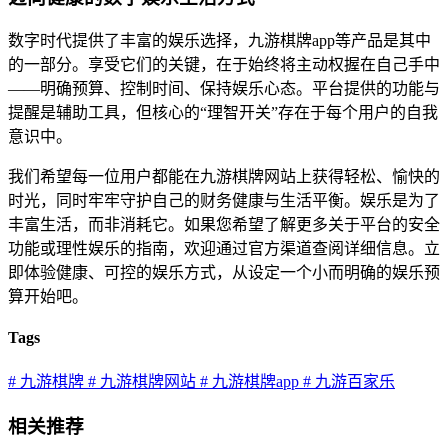
数字时代提供了丰富的娱乐选择，九游棋牌app等产品是其中
的一部分。享受它们的关键，在于始终将主动权握在自己手中
——明确预算、控制时间、保持娱乐心态。平台提供的功能与
提醒是辅助工具，但核心的“理智开关”存在于每个用户的自我
意识中。
我们希望每一位用户都能在九游棋牌网站上获得轻松、愉快的
时光，同时牢牢守护自己的财务健康与生活平衡。娱乐是为了
丰富生活，而非消耗它。如果您希望了解更多关于平台的安全
功能或理性娱乐的指南，欢迎通过官方渠道查阅详细信息。立
即体验健康、可控的娱乐方式，从设定一个小而明确的娱乐预
算开始吧。
Tags
# 九游棋牌
# 九游棋牌网站
# 九游棋牌app
# 九游百家乐
相关推荐