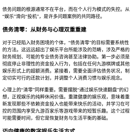
债务问题的根源通常不在平台，而在个人行为模式的失控。从
“娱乐”滑向“投机”，是许多问题案例的共同路径。
债务清零：从财务与心理双重重建
对于已经陷入财务困境的个体，“债务清零”的目标需要系统性
的方法。这远远超出了娱乐平台所能涉及的范畴，涉及严格的
财务规划、可能的专业债务咨询甚至法律协助。第一步必须是
彻底停止非理性的资金投入行为，包括在任何九游棋牌或其他
娱乐形式上的超额消费。紧接着，需要全面评估债务状况，制
定切实可行的还款计划，并调整个人消费习惯与娱乐观念。
心理上的“清零”同样重要。需要摆脱“通过娱乐快速翻盘”的幻
想，正视娱乐的纯粹休闲价值。重建健康的娱乐观，意味着重
新发现那些不依赖资金投入也能带来快乐的活动，并学习在可
控的范围内享受九游百家乐等游戏带来的短暂乐趣。这个过程
可能需要时间，但它是恢复财务与生活平衡的基础。
迈向健康的数字娱乐生活方式