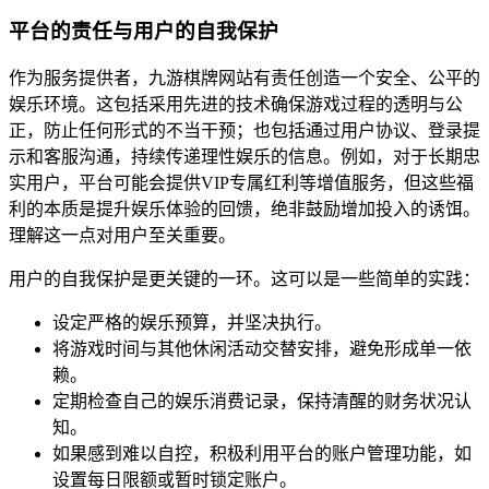
平台的责任与用户的自我保护
作为服务提供者，九游棋牌网站有责任创造一个安全、公平的
娱乐环境。这包括采用先进的技术确保游戏过程的透明与公
正，防止任何形式的不当干预；也包括通过用户协议、登录提
示和客服沟通，持续传递理性娱乐的信息。例如，对于长期忠
实用户，平台可能会提供VIP专属红利等增值服务，但这些福
利的本质是提升娱乐体验的回馈，绝非鼓励增加投入的诱饵。
理解这一点对用户至关重要。
用户的自我保护是更关键的一环。这可以是一些简单的实践：
设定严格的娱乐预算，并坚决执行。
将游戏时间与其他休闲活动交替安排，避免形成单一依
赖。
定期检查自己的娱乐消费记录，保持清醒的财务状况认
知。
如果感到难以自控，积极利用平台的账户管理功能，如
设置每日限额或暂时锁定账户。