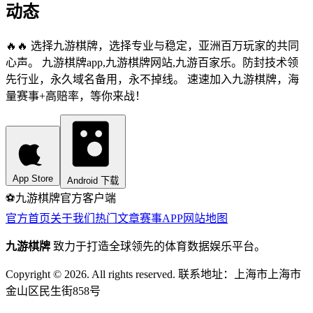
动态
🔥🔥 选择九游棋牌，选择专业与稳定，亚洲百万玩家的共同
心声。 九游棋牌app,九游棋牌网站,九游百家乐。防封技术领
先行业，永久域名备用，永不掉线。 速速加入九游棋牌，海
量赛事+高赔率，等你来战！
App Store
Android 下载
⚽️
九游棋牌
官方客户端
官方首页
关于我们
热门文章
赛事APP
网站地图
九游棋牌
致力于打造全球领先的体育数据娱乐平台。
Copyright © 2026. All rights reserved. 联系地址：上海市上海市
金山区民生街858号