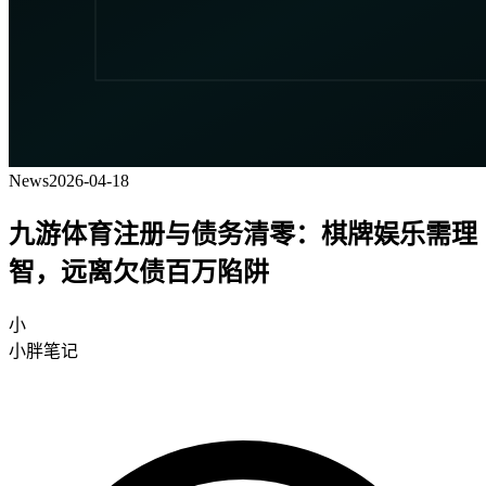
News
2026-04-18
九游体育注册与债务清零：棋牌娱乐需理
智，远离欠债百万陷阱
小
小胖笔记