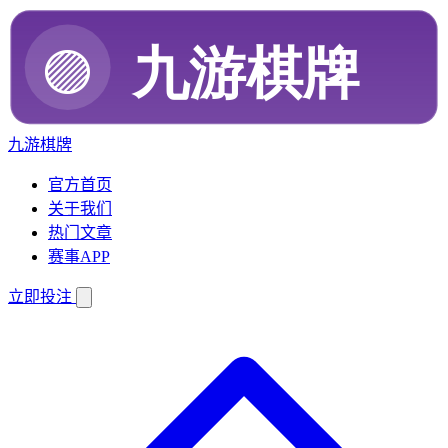
九游棋牌
官方首页
关于我们
热门文章
赛事APP
立即投注