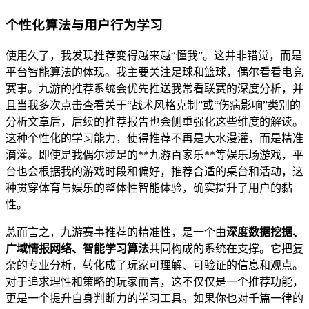
个性化算法与用户行为学习
使用久了，我发现推荐变得越来越“懂我”。这并非错觉，而是
平台智能算法的体现。我主要关注足球和篮球，偶尔看看电竞
赛事。九游的推荐系统会优先推送我常看联赛的深度分析，并
且当我多次点击查看关于“战术风格克制”或“伤病影响”类别的
分析文章后，后续的推荐报告也会侧重强化这些维度的解读。
这种个性化的学习能力，使得推荐不再是大水漫灌，而是精准
滴灌。即使是我偶尔涉足的**九游百家乐**等娱乐场游戏，平
台也会根据我的游戏时段和偏好，推荐合适的桌台和活动，这
种贯穿体育与娱乐的整体性智能体验，确实提升了用户的黏
性。
总而言之，九游赛事推荐的精准性，是一个由
深度数据挖据、
广域情报网络、智能学习算法
共同构成的系统在支撑。它把复
杂的专业分析，转化成了玩家可理解、可验证的信息和观点。
对于追求理性和策略的玩家而言，这不仅仅是一个推荐功能，
更是一个提升自身判断力的学习工具。如果你也对千篇一律的