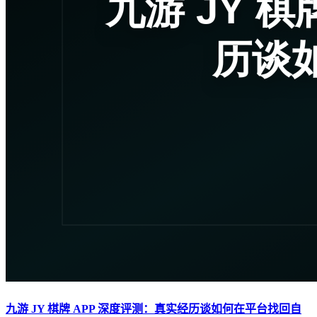
九游 JY 棋牌 APP 深度评测：真实经历谈如何在平台找回自