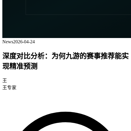
News
2026-04-24
深度对比分析：为何九游的赛事推荐能实
现精准预测
王
王专家