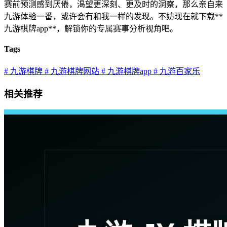
赛前预测感到厌倦，渴望更深刻、更及时的洞察，那么亲自来
九游体验一番，或许会有和我一样的发现。不妨现在就下载**
九游棋牌app**，解锁你的专属赛事分析视角吧。
Tags
# 九游棋牌
# 九游棋牌网站
# 九游棋牌app
# 九游百家乐
相关推荐