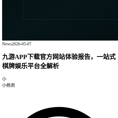
News
2026-05-07
九游APP下载官方网站体验报告，一站式
棋牌娱乐平台全解析
小
小杨测