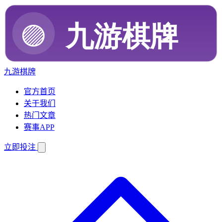
九游棋牌
官方首页
关于我们
热门文章
赛事APP
立即投注