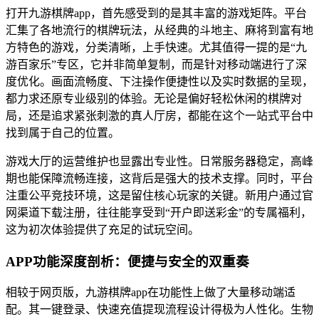
打开九游棋牌app，首先感受到的是其丰富的游戏矩阵。平台
汇集了各地流行的棋牌玩法，从经典的斗地主、麻将到富有地
方特色的游戏，分类清晰，上手快速。尤其值得一提的是“九
游百家乐”专区，它并非简单复制，而是针对移动端进行了深
度优化。画面流畅度、下注操作便捷性以及实时数据的呈现，
都力求还原专业级别的体验。无论是偏好轻松休闲的棋牌对
局，还是追求紧张刺激的真人厅房，都能在这个一站式平台中
找到属于自己的位置。
游戏大厅的运营维护也显露出专业性。日常服务器稳定，高峰
期也能保障流畅连接，这背后是强大的技术支撑。同时，平台
注重公平竞技环境，这是留住核心玩家的关键。新用户通过官
网渠道下载注册，往往能享受到“开户即送彩金”的专属福利，
这为初次体验提供了充足的试玩空间。
APP功能深度剖析：便捷与安全的双重奏
相较于网页版，九游棋牌app在功能性上做了大量移动端适
配。其一键登录、快速充值提现流程设计得极为人性化。生物