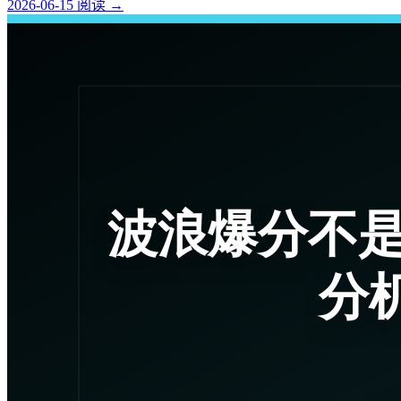
2026-06-15
阅读
→