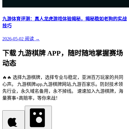
九游体育评测：真人龙虎游戏体验揭秘，揭秘稳如老狗的实战
技巧
2026-05-02
阅读
→
下载 九游棋牌 APP，随时随地掌握赛场
动态
🔥🔥 选择九游棋牌，选择专业与稳定，亚洲百万玩家的共同
心声。 九游棋牌app,九游棋牌网站,九游百家乐。防封技术领
先行业，永久域名备用，永不掉线。 速速加入九游棋牌，海
量赛事+高赔率，等你来战！